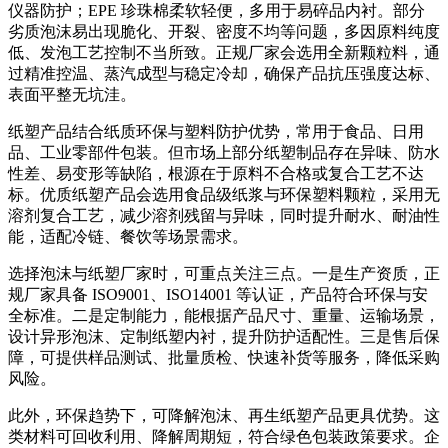
仪器防护；EPE 珍珠棉柔软轻便，多用于易碎品内衬。部分
劣质泡沫易出现脆化、开裂、密度不均等问题，多因原料纯度
低、发泡工艺控制不当所致。正规厂家会选用全新颗粒料，通
过精准控温、蒸汽成型与稳定冷却，确保产品抗压强度达标、
表面平整无坑洼。
纸塑产品结合纸质环保与塑料防护优势，常用于食品、日用
品、工业零部件包装。但市场上部分纸塑制品存在异味、防水
性差、易变形等缺陷，根源在于原料不合格或复合工艺不达
标。优质纸塑产品会选用食品级纸浆与环保塑料颗粒，采用无
溶剂复合工艺，减少溶剂残留与异味，同时提升耐水、耐油性
能，适配冷链、餐饮等场景需求。
选择泡沫与纸塑厂家时，可重点关注三点。一是生产资质，正
规厂家具备 ISO9001、ISO14001 等认证，产品符合环保与安
全标准。二是定制能力，能根据产品尺寸、重量、运输场景，
设计异形泡沫、定制纸塑内衬，提升防护适配性。三是售后保
障，可提供样品测试、批量质检、快速补货等服务，降低采购
风险。
此外，环保趋势下，可降解泡沫、再生纸塑产品更具优势。这
类材料可回收利用、降解周期短，符合绿色包装政策要求。企