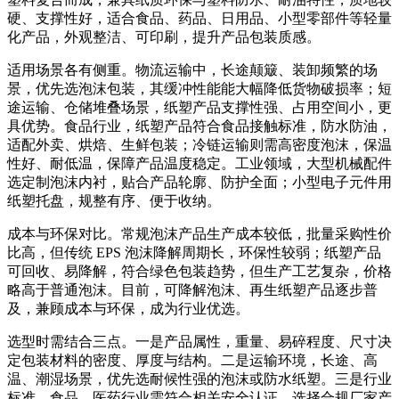
硬、支撑性好，适合食品、药品、日用品、小型零部件等轻量
化产品，外观整洁、可印刷，提升产品包装质感。
适用场景各有侧重。物流运输中，长途颠簸、装卸频繁的场
景，优先选泡沫包装，其缓冲性能能大幅降低货物破损率；短
途运输、仓储堆叠场景，纸塑产品支撑性强、占用空间小，更
具优势。食品行业，纸塑产品符合食品接触标准，防水防油，
适配外卖、烘焙、生鲜包装；冷链运输则需高密度泡沫，保温
性好、耐低温，保障产品温度稳定。工业领域，大型机械配件
选定制泡沫内衬，贴合产品轮廓、防护全面；小型电子元件用
纸塑托盘，规整有序、便于收纳。
成本与环保对比。常规泡沫产品生产成本较低，批量采购性价
比高，但传统 EPS 泡沫降解周期长，环保性较弱；纸塑产品
可回收、易降解，符合绿色包装趋势，但生产工艺复杂，价格
略高于普通泡沫。目前，可降解泡沫、再生纸塑产品逐步普
及，兼顾成本与环保，成为行业优选。
选型时需结合三点。一是产品属性，重量、易碎程度、尺寸决
定包装材料的密度、厚度与结构。二是运输环境，长途、高
温、潮湿场景，优先选耐候性强的泡沫或防水纸塑。三是行业
标准，食品、医药行业需符合相关安全认证，选择合规厂家产