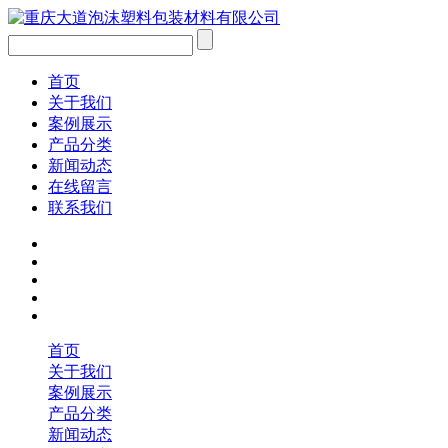
首页
关于我们
案例展示
产品分类
新闻动态
在线留言
联系我们
首页
关于我们
案例展示
产品分类
新闻动态