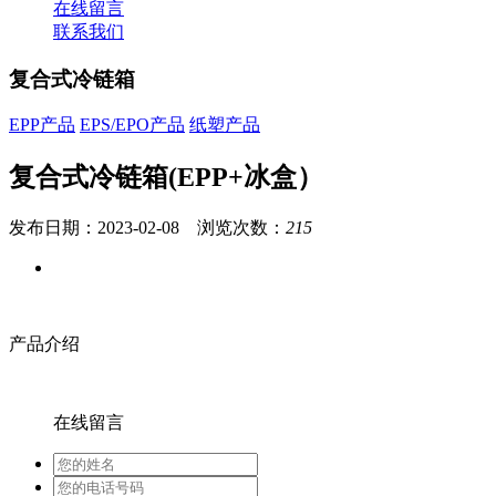
在线留言
联系我们
复合式冷链箱
EPP产品
EPS/EPO产品
纸塑产品
复合式冷链箱(EPP+冰盒）
发布日期：2023-02-08 浏览次数：
215
产品介绍
在线留言